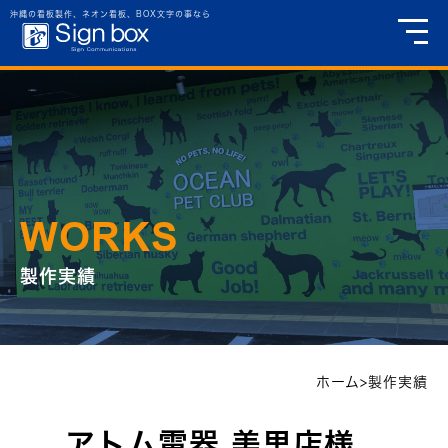
沖縄の看板製作、ネオン看板、BOX文字の事なら
WORKS
製作実績
ホーム
>
製作実績
アトム電器 美里店様