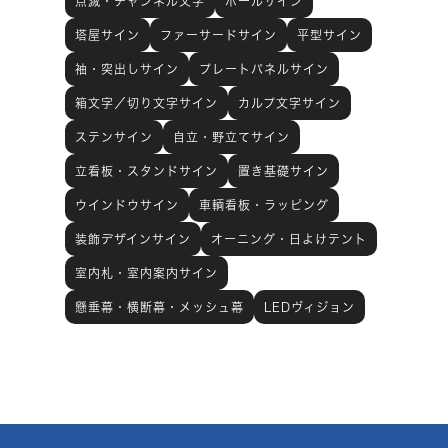
点滅・チャンネル文字
ポールサイン
塔屋サイン
ファーサードサイン
平型サイン
袖・突出しサイン
プレートパネルサイン
箱文字／切り文字サイン
カルプ文字サイン
ステンサイン
自立・野立てサイン
立看板・スタンドサイン
置き基礎サイン
ウインドウサイン
車輌看板・ラッピング
装飾デザインサイン
オーニング・日よけテント
室内札・室内案内サイン
懸垂幕・横断幕・メッシュ幕
LEDヴィジョン