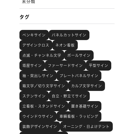
未分類
タグ
ペンキサイン
パネルカットサイン
デザインクロス
ネオン看板
点滅・チャンネル文字
ポールサイン
塔屋サイン
ファーサードサイン
平型サイン
袖・突出しサイン
プレートパネルサイン
箱文字／切り文字サイン
カルプ文字サイン
ステンサイン
自立・野立てサイン
立看板・スタンドサイン
置き基礎サイン
ウインドウサイン
車輌看板・ラッピング
装飾デザインサイン
オーニング・日よけテント