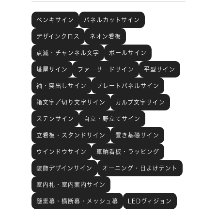
ペンキサイン
パネルカットサイン
デザインクロス
ネオン看板
点滅・チャンネル文字
ポールサイン
塔屋サイン
ファーサードサイン
平型サイン
袖・突出しサイン
プレートパネルサイン
箱文字／切り文字サイン
カルプ文字サイン
ステンサイン
自立・野立てサイン
立看板・スタンドサイン
置き基礎サイン
ウインドウサイン
車輌看板・ラッピング
装飾デザインサイン
オーニング・日よけテント
室内札・室内案内サイン
懸垂幕・横断幕・メッシュ幕
LEDヴィジョン